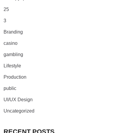
25
3
Branding
casino
gambling
Lifestyle
Production
public
UI/UX Design
Uncategorized
RECENT POSTS