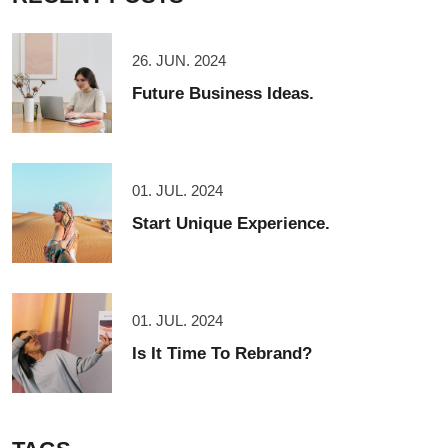
26. JUN. 2024
Future Business Ideas.
01. JUL. 2024
Start Unique Experience.
01. JUL. 2024
Is It Time To Rebrand?