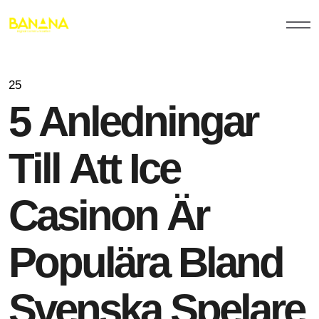
25
5
A
n
l
e
d
n
i
n
g
a
r
T
i
l
l
A
t
t
I
c
e
C
a
s
i
n
o
n
Ä
r
P
o
p
u
l
ä
r
a
B
l
a
n
d
S
v
e
n
s
k
a
S
p
e
l
a
r
e