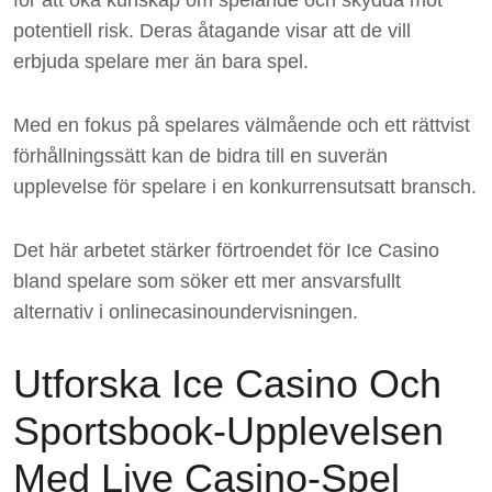
för att öka kunskap om spelande och skydda mot
potentiell risk. Deras åtagande visar att de vill
erbjuda spelare mer än bara spel.
Med en fokus på spelares välmående och ett rättvist
förhållningssätt kan de bidra till en suverän
upplevelse för spelare i en konkurrensutsatt bransch.
Det här arbetet stärker förtroendet för Ice Casino
bland spelare som söker ett mer ansvarsfullt
alternativ i onlinecasinoundervisningen.
Utforska Ice Casino Och
Sportsbook-Upplevelsen
Med Live Casino-Spel