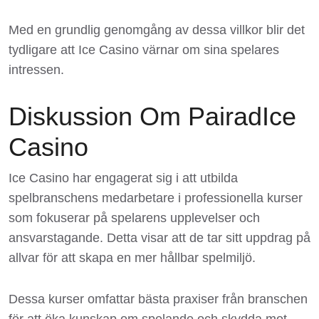
Med en grundlig genomgång av dessa villkor blir det
tydligare att Ice Casino värnar om sina spelares
intressen.
Diskussion Om PairadIce
Casino
Ice Casino har engagerat sig i att utbilda
spelbranschens medarbetare i professionella kurser
som fokuserar på spelarens upplevelser och
ansvarstagande. Detta visar att de tar sitt uppdrag på
allvar för att skapa en mer hållbar spelmiljö.
Dessa kurser omfattar bästa praxiser från branschen