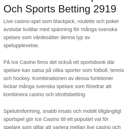
Och Sports Betting 2919
Live casino-spel som blackjack, roulette och poker
avslutar kvällar med spänning för många svenska
spelare som värdesätter denna typ av
spelupplevelse.
På Ice Casino finns det också ett sportsbook där
spelare kan satsa på olika sporter som fotboll, tennis
och hockey. Kombinationen av dessa funktioner
lockar många svenska spelare som föredrar att
kombinera casino och idrottsbetting.
Spelutmforming, snabb insats och mobilt tillgängligt
sportspel gör Ice Casino till ett populärt val för
spelare som gillar att variera mellan live casino och