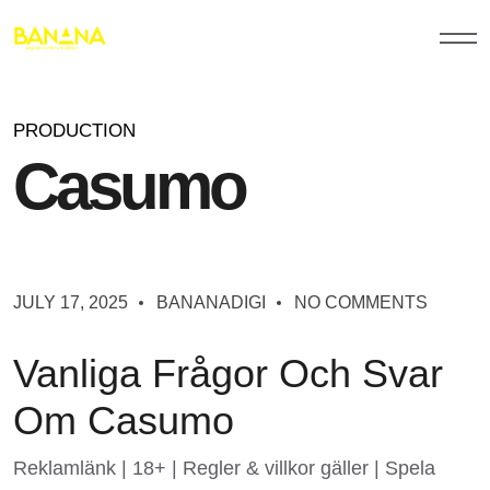
PRODUCTION
C
a
s
u
m
o
JULY 17, 2025
BANANADIGI
NO COMMENTS
Vanliga Frågor Och Svar
Om Casumo
Reklamlänk | 18+ | Regler & villkor gäller | Spela