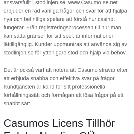
ansvarsfullt | stodlinjen.se.
www.Casumo-se.net
erbjuder en rad vanliga frågor och svar för att hjälpa
nya och befintliga spelare att förstå hur casinot
fungerar. Från registreringsprocessen till hur man
kan sätta gränser för sitt spel, är informationen
lättillgänglig. Kunder uppmuntras att använda sig av
stodlinjen.se för ytterligare stöd och hjälp vid behov.
Det är också värt att notera att Casumo strävar efter
att erbjuda snabba och effektiva svar på frågor.
Kundtjänsten är känd för sitt professionella
förhållningssätt och förmågan att lösa frågor på ett
snabbt sätt.
Casumos Licens Tillhör