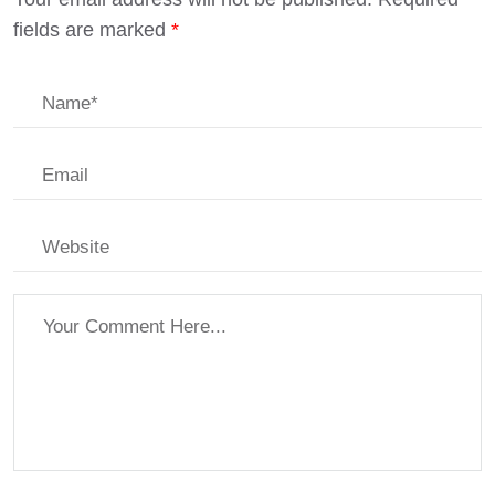
fields are marked
*