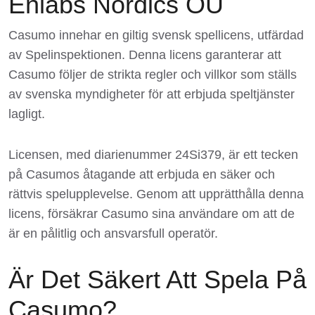
Enlabs Nordics OÜ
Casumo innehar en giltig svensk spellicens, utfärdad
av Spelinspektionen. Denna licens garanterar att
Casumo följer de strikta regler och villkor som ställs
av svenska myndigheter för att erbjuda speltjänster
lagligt.
Licensen, med diarienummer 24Si379, är ett tecken
på Casumos åtagande att erbjuda en säker och
rättvis spelupplevelse. Genom att upprätthålla denna
licens, försäkrar Casumo sina användare om att de
är en pålitlig och ansvarsfull operatör.
Är Det Säkert Att Spela På
Casumo?