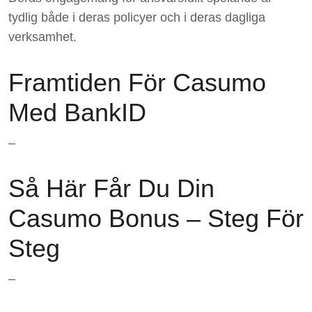
tydlig både i deras policyer och i deras dagliga
verksamhet.
Framtiden För Casumo
Med BankID
–
Så Här Får Du Din
Casumo Bonus – Steg För
Steg
–