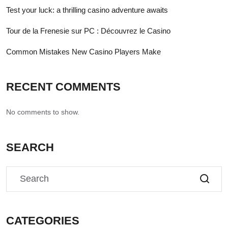
Test your luck: a thrilling casino adventure awaits
Tour de la Frenesie sur PC : Découvrez le Casino
Common Mistakes New Casino Players Make
RECENT COMMENTS
No comments to show.
SEARCH
CATEGORIES