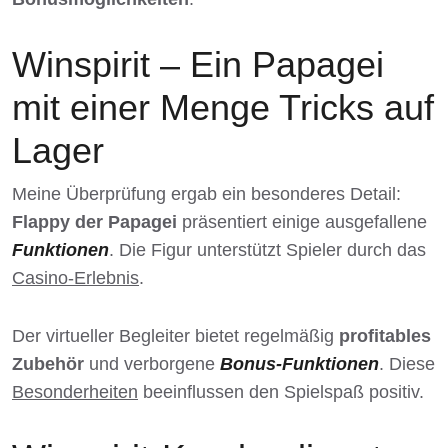
Winspirit – Ein Papagei
mit einer Menge Tricks auf
Lager
Meine Überprüfung ergab ein besonderes Detail:
Flappy der Papagei
präsentiert einige ausgefallene
Funktionen
. Die Figur unterstützt Spieler durch das
Casino-Erlebnis
.
Der virtueller Begleiter bietet regelmäßig
profitables
Zubehör
und verborgene
Bonus-Funktionen
. Diese
Besonderheiten
beeinflussen den Spielspaß positiv.