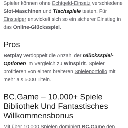
Spieler können ohne
Echtgeld-Einsatz
verschiedene
Slot-Maschinen
und
Tischspiele
testen. Für
Einsteiger
entwickelt sich so ein sicherer Einstieg in
das
Online-Glücksspiel
.
Pros
Betplay
verdoppelt die Anzahl der
Glücksspiel-
Optionen
im Vergleich zu
Winspirit
. Spieler
profitieren von einem breiteren
Spieleportfolio
mit
mehr als 5000 Titeln.
BC.Game – 10.000+ Spiele
Bibliothek Und Fantastisches
Willkommensbonus
Mit über 10.000 Spielen dominiert
BC.Game
den