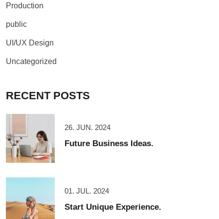
Production
public
UI/UX Design
Uncategorized
RECENT POSTS
26. JUN. 2024
Future Business Ideas.
01. JUL. 2024
Start Unique Experience.