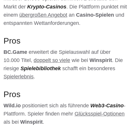
Markt der
Krypto-Casinos
. Die Plattform punktet mit
einem
übergroßen Angebot
an
Casino-Spielen
und
entspannten Wettanforderungen.
Pros
BC.Game
erweitert die Spielauswahl auf über
10.000 Titel,
doppelt so viele
wie bei
Winspirit
. Die
riesige
Spielebibliothek
schafft ein besonderes
Spielerlebnis
.
Pros
Wild.io
positioniert sich als führende
Web3-Casino
-
Plattform. Spieler finden mehr
Glücksspiel-Optionen
als bei
Winspirit
.