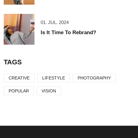
01. JUL. 2024
Is It Time To Rebrand?
TAGS
CREATIVE
LIFESTYLE
PHOTOGRAPHY
POPULAR
VISION