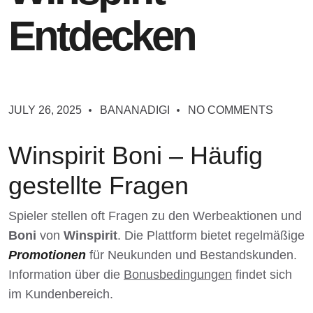
E
n
t
d
e
c
k
e
n
JULY 26, 2025
BANANADIGI
NO COMMENTS
Winspirit Boni – Häufig
gestellte Fragen
Spieler stellen oft Fragen zu den Werbeaktionen und
Boni
von
Winspirit
. Die Plattform bietet regelmäßige
Promotionen
für Neukunden und Bestandskunden.
Information über die
Bonusbedingungen
findet sich
im Kundenbereich.