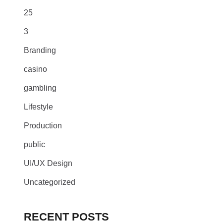
25
3
Branding
casino
gambling
Lifestyle
Production
public
UI/UX Design
Uncategorized
RECENT POSTS