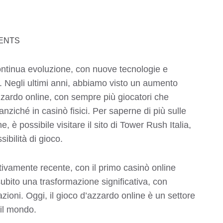
ENTS
continua evoluzione, con nuove tecnologie e
Negli ultimi anni, abbiamo visto un aumento
azzardo online, con sempre più giocatori che
nziché in casinò fisici. Per saperne di più sulle
e, è possibile visitare il sito di
Tower Rush Italia
,
ibilità di gioco.
ativamente recente, con il primo casinò online
 subito una trasformazione significativa, con
zioni. Oggi, il gioco d’azzardo online è un settore
o il mondo.