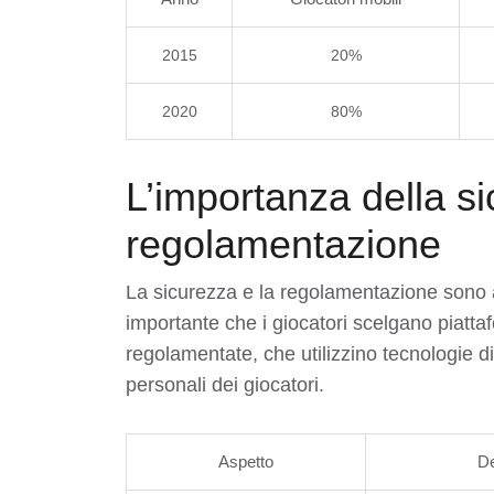
2015
20%
2020
80%
L’importanza della si
regolamentazione
La sicurezza e la regolamentazione sono a
importante che i giocatori scelgano piatta
regolamentate, che utilizzino tecnologie d
personali dei giocatori.
Aspetto
De