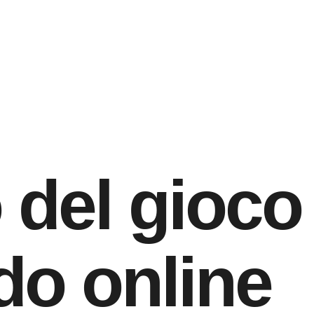
o
d
e
l
g
i
o
c
o
d
o
o
n
l
i
n
e