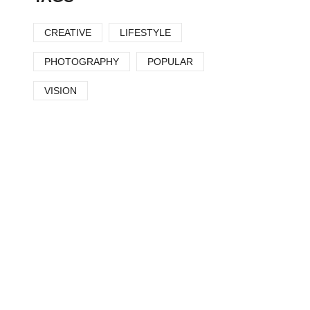
CREATIVE
LIFESTYLE
PHOTOGRAPHY
POPULAR
VISION