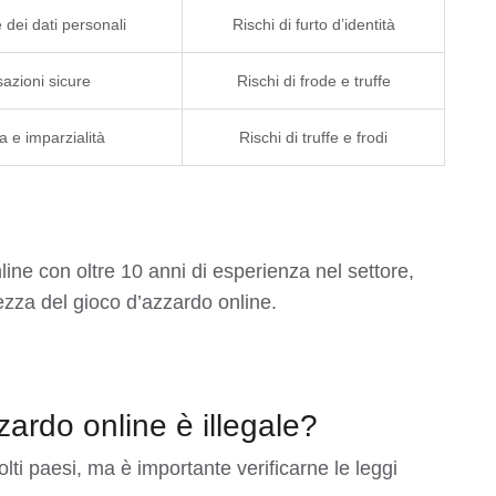
 dei dati personali
Rischi di furto d’identità
azioni sicure
Rischi di frode e truffe
ia e imparzialità
Rischi di truffe e frodi
line con oltre 10 anni di esperienza nel settore,
ezza del gioco d’azzardo online.
zardo online è illegale?
olti paesi, ma è importante verificarne le leggi