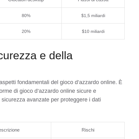
80%
$1,5 miliardi
20%
$10 miliardi
curezza e della
spetti fondamentali del gioco d’azzardo online. È
forme di gioco d’azzardo online sicure e
i sicurezza avanzate per proteggere i dati
scrizione
Rischi