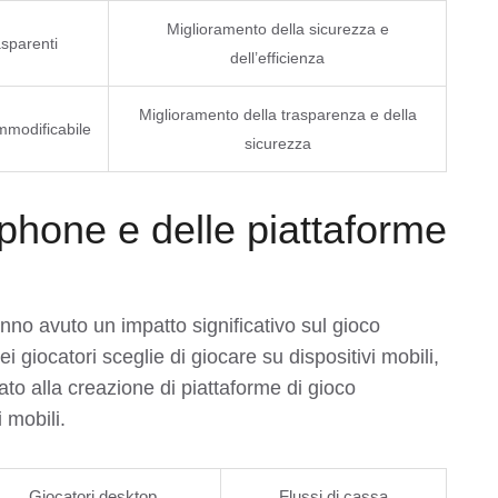
Miglioramento della sicurezza e
asparenti
dell’efficienza
Miglioramento della trasparenza e della
mmodificabile
sicurezza
tphone e delle piattaforme
nno avuto un impatto significativo sul gioco
i giocatori sceglie di giocare su dispositivi mobili,
to alla creazione di piattaforme di gioco
 mobili.
Giocatori desktop
Flussi di cassa