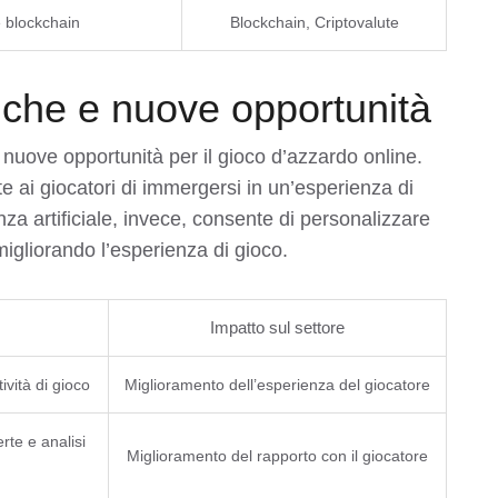
e blockchain
Blockchain, Criptovalute
iche e nuove opportunità
nuove opportunità per il gioco d’azzardo online.
 ai giocatori di immergersi in un’esperienza di
genza artificiale, invece, consente di personalizzare
 migliorando l’esperienza di gioco.
Impatto sul settore
ività di gioco
Miglioramento dell’esperienza del giocatore
rte e analisi
Miglioramento del rapporto con il giocatore