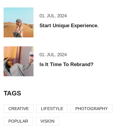
01. JUL. 2024
Start Unique Experience.
01. JUL. 2024
Is It Time To Rebrand?
TAGS
CREATIVE
LIFESTYLE
PHOTOGRAPHY
POPULAR
VISION