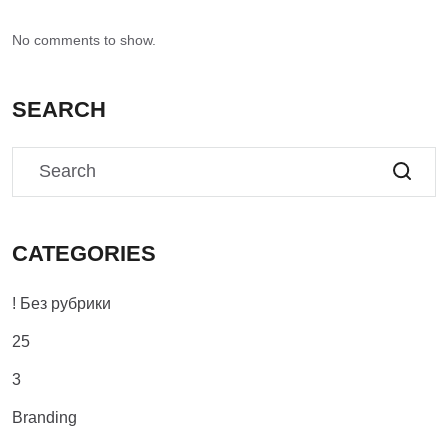
No comments to show.
SEARCH
CATEGORIES
! Без рубрики
25
3
Branding