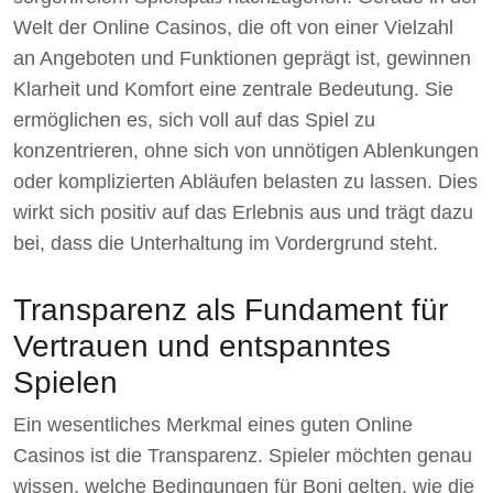
Welt der Online Casinos, die oft von einer Vielzahl
an Angeboten und Funktionen geprägt ist, gewinnen
Klarheit und Komfort eine zentrale Bedeutung. Sie
ermöglichen es, sich voll auf das Spiel zu
konzentrieren, ohne sich von unnötigen Ablenkungen
oder komplizierten Abläufen belasten zu lassen. Dies
wirkt sich positiv auf das Erlebnis aus und trägt dazu
bei, dass die Unterhaltung im Vordergrund steht.
Transparenz als Fundament für
Vertrauen und entspanntes
Spielen
Ein wesentliches Merkmal eines guten Online
Casinos ist die Transparenz. Spieler möchten genau
wissen, welche Bedingungen für Boni gelten, wie die