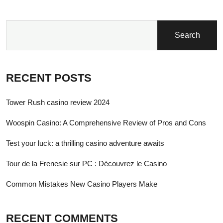
Search
RECENT POSTS
Tower Rush casino review 2024
Woospin Casino: A Comprehensive Review of Pros and Cons
Test your luck: a thrilling casino adventure awaits
Tour de la Frenesie sur PC : Découvrez le Casino
Common Mistakes New Casino Players Make
RECENT COMMENTS