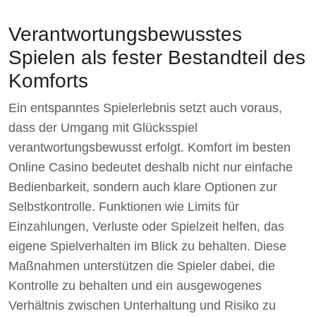
Verantwortungsbewusstes
Spielen als fester Bestandteil des
Komforts
Ein entspanntes Spielerlebnis setzt auch voraus,
dass der Umgang mit Glücksspiel
verantwortungsbewusst erfolgt. Komfort im besten
Online Casino bedeutet deshalb nicht nur einfache
Bedienbarkeit, sondern auch klare Optionen zur
Selbstkontrolle. Funktionen wie Limits für
Einzahlungen, Verluste oder Spielzeit helfen, das
eigene Spielverhalten im Blick zu behalten. Diese
Maßnahmen unterstützen die Spieler dabei, die
Kontrolle zu behalten und ein ausgewogenes
Verhältnis zwischen Unterhaltung und Risiko zu