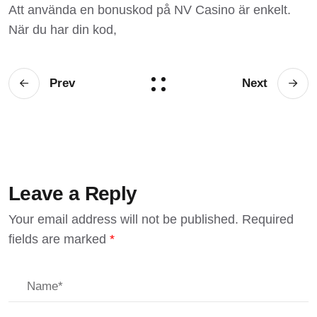
Att använda en bonuskod på NV Casino är enkelt.
När du har din kod,
Prev
Next
Leave a Reply
Your email address will not be published.
Required
fields are marked
*