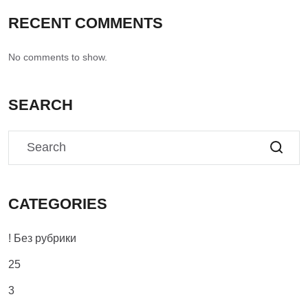
RECENT COMMENTS
No comments to show.
SEARCH
CATEGORIES
! Без рубрики
25
3