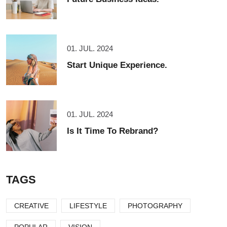
01. JUL. 2024
Start Unique Experience.
01. JUL. 2024
Is It Time To Rebrand?
TAGS
CREATIVE
LIFESTYLE
PHOTOGRAPHY