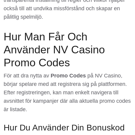
transparenta inställning till regler och villkor hjälper
också till att undvika missförstånd och skapar en
pålitlig spelmiljö.
Hur Man Får Och
Använder NV Casino
Promo Codes
För att dra nytta av
Promo Codes
på NV Casino,
börjar spelare med att registrera sig på plattformen.
Efter registreringen, kan man enkelt navigera till
avsnittet för kampanjer där alla aktuella promo codes
är listade.
Hur Du Använder Din Bonuskod