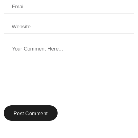
Post Comment