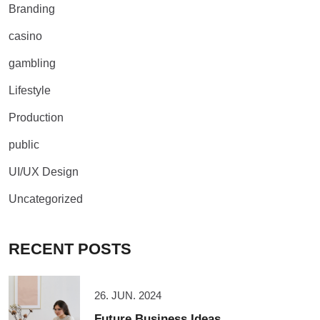
Branding
casino
gambling
Lifestyle
Production
public
UI/UX Design
Uncategorized
RECENT POSTS
26. JUN. 2024
Future Business Ideas.