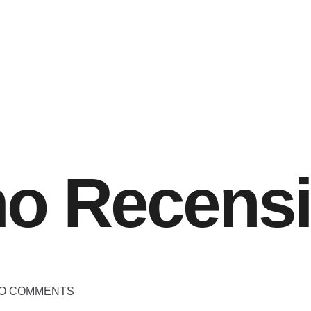
m
o
R
e
c
e
n
s
i
O COMMENTS