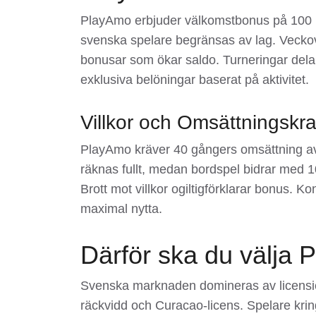
PlayAmo erbjuder välkomstbonus på 100 pr
svenska spelare begränsas av lag. Vecko
bonusar som ökar saldo. Turneringar delar 
exklusiva belöningar baserat på aktivitet.
Villkor och Omsättningskr
PlayAmo kräver 40 gångers omsättning av 
räknas fullt, medan bordspel bidrar med 1
Brott mot villkor ogiltigförklarar bonus. Ko
maximal nytta.
Därför ska du välja
Svenska marknaden domineras av licensie
räckvidd och Curacao-licens. Spelare krin