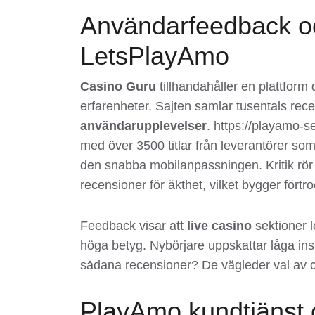
Användarfeedback oc
LetsPlayAmo
Casino Guru
tillhandahåller en plattform
erfarenheter. Sajten samlar tusentals rec
användarupplevelser
.
https://playamo-s
med över 3500 titlar från leverantörer s
den snabba mobilanpassningen. Kritik rör 
recensioner för äkthet, vilket bygger förtr
Feedback visar att
live casino
sektioner l
höga betyg. Nybörjare uppskattar låga ins
sådana recensioner? De vägleder val av ca
PlayAmo kundtjänst 