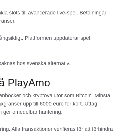
kla slots till avancerade live-spel. Betalningar
ränser.
ångsiktigt. Plattformen uppdaterar spel
 saknas hos svenska alternativ.
på PlayAmo
ånböcker och kryptovalutor som Bitcoin. Minsta
gränser upp till 6000 euro för kort. Uttag
m ger omedelbar hantering.
g. Alla transaktioner verifieras för att förhindra