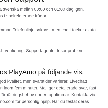
å svenska mellan 08:00 och 01:00 dagligen.
 i spelrelaterade frågor.
mmar. Telefonlinje saknas, men chatt täcker akuta
h verifiering. Supportagenter löser problem
os PlayAmo på följande vis:
d kvalitet, men svarstider varierar. Livechatt
en inom fem minuter. Mail ger detaljerade svar, fast
förbättringsbehov under topptimmar. Kontakta via
o.com för personlig hjälp. Har du testat deras