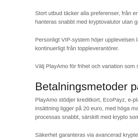
Stort utbud täcker alla preferenser, från en
hanteras snabbt med kryptovalutor utan g
Personligt VIP-system höjer upplevelsen l
kontinuerligt från toppleverantörer.
Välj PlayAmo för frihet och variation som
Betalningsmetoder 
PlayAmo stödjer kreditkort, EcoPayz, e-pl
insättning ligger på 20 euro, med höga max
processas snabbt, särskilt med krypto so
Säkerhet garanteras via avancerad krypterin