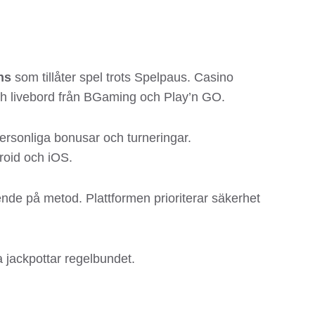
ns
som tillåter spel trots Spelpaus. Casino
och livebord från BGaming och Play’n GO.
ersonliga bonusar och turneringar.
roid och iOS.
ende på metod. Plattformen prioriterar säkerhet
 jackpottar regelbundet.