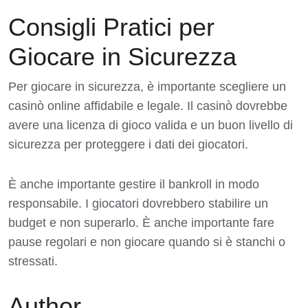
Consigli Pratici per
Giocare in Sicurezza
Per giocare in sicurezza, è importante scegliere un
casinò online affidabile e legale. Il casinò dovrebbe
avere una licenza di gioco valida e un buon livello di
sicurezza per proteggere i dati dei giocatori.
È anche importante gestire il bankroll in modo
responsabile. I giocatori dovrebbero stabilire un
budget e non superarlo. È anche importante fare
pause regolari e non giocare quando si è stanchi o
stressati.
Author