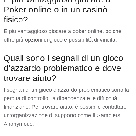
Poker online o in un casinò
fisico?
È più vantaggioso giocare a poker online, poiché
offre più opzioni di gioco e possibilità di vincita.
Quali sono i segnali di un gioco
d’azzardo problematico e dove
trovare aiuto?
I segnali di un gioco d’azzardo problematico sono la
perdita di controllo, la dipendenza e le difficoltà
finanziarie. Per trovare aiuto, è possibile contattare
un’organizzazione di supporto come il Gamblers
Anonymous.